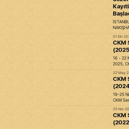
Kayıtl
Başla
İSTANB
NAKIŞHA
HAT,
01 Eki 2
TEZHİP,
CKM S
,ÇİNİ, ku
(2025
devam e
16 - 22 
2025, C
22 May 
CKM S
(2024
19-25 N
CKM Ser
25 Nis 2
CKM S
(2022