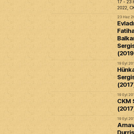
17 - 23 
2022, C
23 Haz 2
Evlad
Fatih
Balka
Sergis
(2019
19 Eyl 20
Hünka
Sergis
(2017
19 Eyl 20
CKM S
(2017
19 Eyl 20
Arnav
Durri