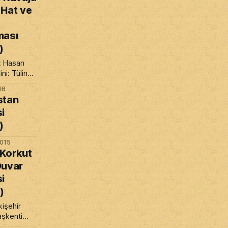
 Hat ve
ması
)
: Hasan
ni: Tülin
ş
16
stan
i
)
015
Korkut
Duvar
i
)
işehir
aşkenti
lıcı eserler