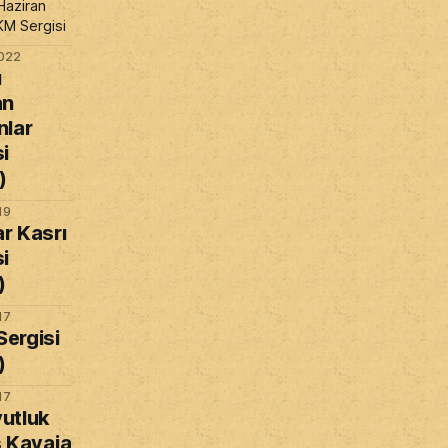
Haziran
KM Sergisi
022
ı
an
nlar
i
)
19
r Kasrı
i
)
17
ergisi
)
17
utluk
s Kavaja