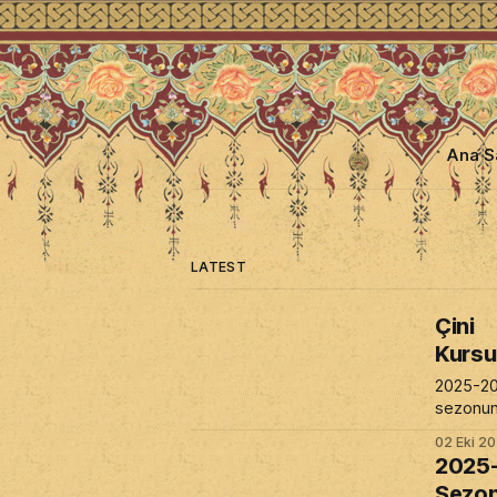
Ana S
LATEST
Çini
Kurs
2025-2
sezonun
kursumu
02 Eki 2
kayıtlar 
2025
Sezo