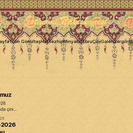
ayfa
Tülin Gönültaş
Hat
Tezhip
Minyatür
Ebru
Çini
Galeri
Sergi
İrti
umuz
026
da çini
z için
025
başlamıştır.
-2026
nu