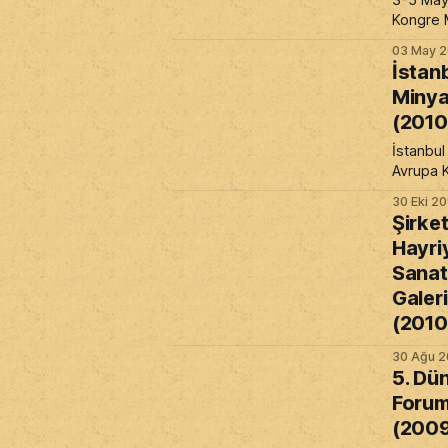
3-5 Mayı
olup Tü
Kongre 
03 May 2
İstan
Minya
(2010
İstanbul
Avrupa K
Başkent
30 Eki 2
etkinlikle
Şirket
kapsam
Hayri
“İstanbu
Sanat
Minyatür
sergimi
Galeri
Keskine
(2010
hocamız
önderliğ
30 Ağu 2
5. Dü
Foru
(200