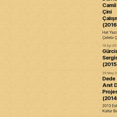
Camii
Çini
Çalış
(2016
Hat Yazı
Çelebi Çi
Gönülta
19 Eyl 20
Gürci
Sergis
(2015
29 May 2
Dede 
Anıt 
Projes
(2014
2013 Esk
Kültür B
Ajansı ka