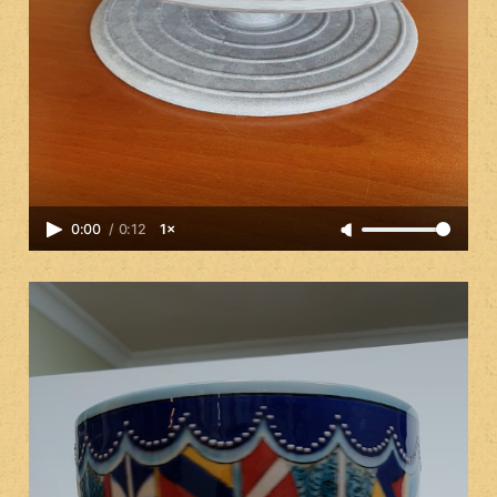
0:00
/
0:12
1×