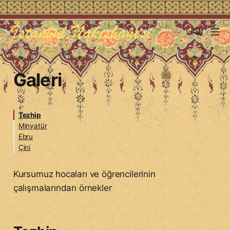
Galeri
Tezhip
Minyatür
Ebru
Çini
Kursumuz hocaları ve öğrencilerinin
çalışmalarından örnekler