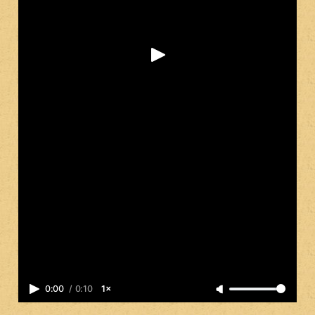
0:00
/
0:10
1×