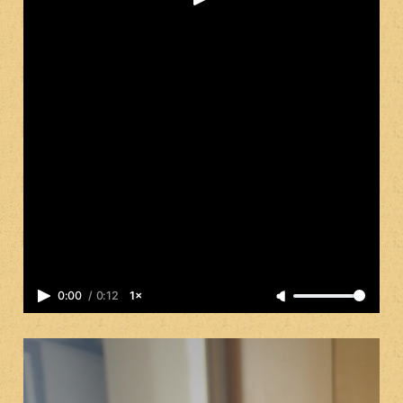
0:00
/
0:12
1×