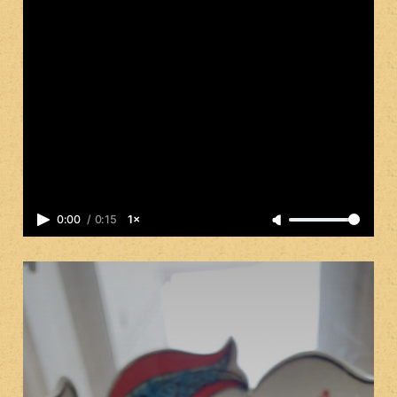
0:00
/
0:15
1×