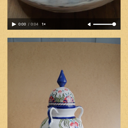
0:00
/
0:04
1×