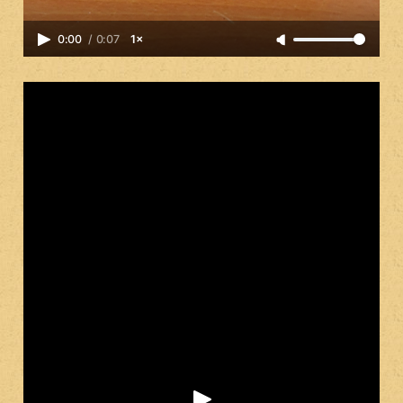
0:00
/
0:07
1×