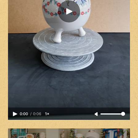
0:00
/
0:06
1×