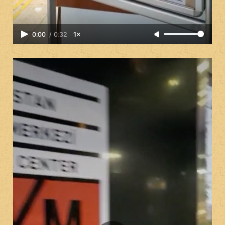
0:00
/
0:32
1×