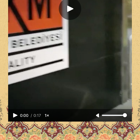
0:00
/
0:17
1×